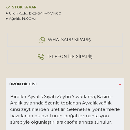
STOKTA VAR
Ürün Kodu:
EKB-SYH-AYV1400
Ağırlık:
14.00kg
WHATSAPP SIPARIŞ
TELEFON ILE SIPARIŞ
ÜRÜN BILGISI
Bireller Ayvalık Siyah Zeytin Yuvarlama, Kasım–
Aralık aylarında özenle toplanan Ayvalık yağlık
cinsi zeytinlerden üretilir. Geleneksel yöntemlerle
hazırlanan bu özel ürün, doğal fermantasyon
süreciyle olgunlaştırılarak sofralarınıza sunulur.