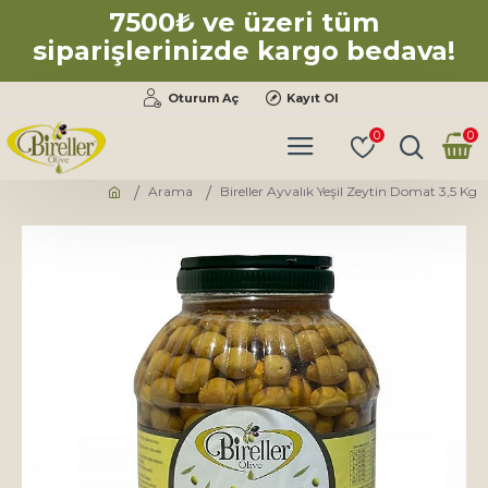
7500₺ ve üzeri tüm
siparişlerinizde kargo bedava!
Oturum Aç
Kayıt Ol
0
0
Arama
Bireller Ayvalık Yeşil Zeytin Domat 3,5 Kg