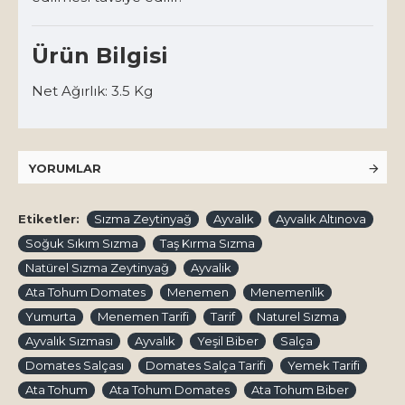
Ürün Bilgisi
Net Ağırlık: 3.5 Kg
YORUMLAR
Etiketler:
Sızma Zeytinyağ
Ayvalık
Ayvalık Altınova
Soğuk Sıkım Sızma
Taş Kırma Sızma
Natürel Sızma Zeytinyağ
Ayvalik
Ata Tohum Domates
Menemen
Menemenlik
Yumurta
Menemen Tarifi
Tarif
Naturel Sızma
Ayvalık Sızması
Ayvalık
Yeşil Biber
Salça
Domates Salçası
Domates Salça Tarifi
Yemek Tarifi
Ata Tohum
Ata Tohum Domates
Ata Tohum Biber