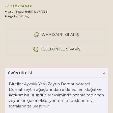
STOKTA VAR
Ürün Kodu:
8681719277666
Ağırlık:
5.00kg
WHATSAPP SIPARIŞ
TELEFON ILE SIPARIŞ
ÜRÜN BILGISI
Bireller Ayvalık Yeşil Zeytin Domat, yöresel
Domat zeytin ağaçlarından elde edilen, doğal ve
katkısız bir üründür. Mevsiminde özenle toplanan
zeytinler, geleneksel yöntemlerle işlenerek
sofralarınıza ulaştırılır.