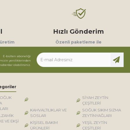
l
Hızlı Gönderim
 üretim
Özenli paketleme ile
E-bülten aboneliği
mizin yeniliklerinden
haberdar olabilirsiniz.
egoriler
SOĞUK
DOĞAL KÖY TİPİ
SİYAH ZEYTİN
A
ÜRÜNLER
ÇEŞİTLERİ
LARI
KAHVALTILIKLAR VE
SOĞUK SIKIM SIZMA
LZAMİK
SOSLAR
ZEYTİNYAĞLARI
KE VE EKŞİ
KİŞİSEL BAKIM
YEŞİL ZEYTİN
ÜRÜNLERİ
ÇEŞİTLERİ