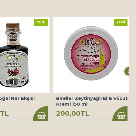
YENI
YENI
oğal Nar Ekşisi
Bireller Zeytinyağlı El & Vücut
Kremi 150 ml
0TL
200,00TL