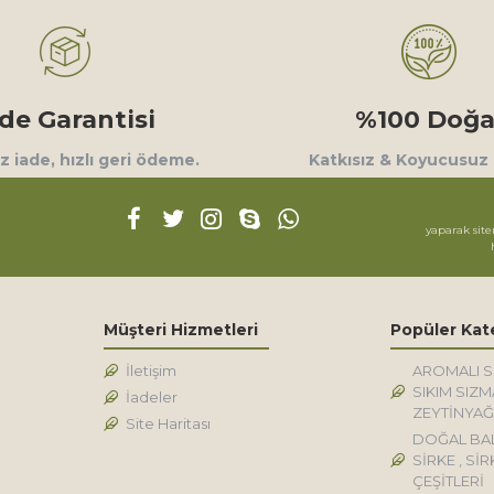
ade Garantisi
%100 Doğa
 iade, hızlı geri ödeme.
Katkısız & Koyucusuz
yaparak site
Müşteri Hizmetleri
Popüler Kat
İletişim
AROMALI 
SIKIM SIZM
İadeler
ZEYTİNYAĞ
Site Haritası
DOĞAL BA
SİRKE , SİR
ÇEŞİTLERİ