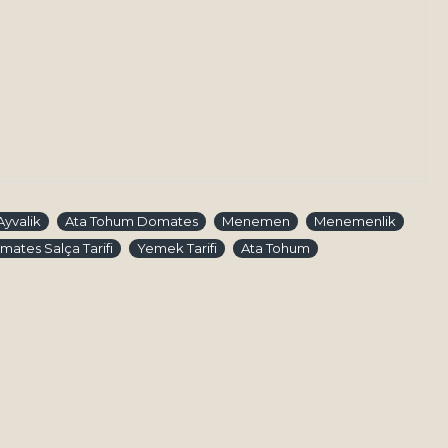
Ayvalik
Ata Tohum Domates
Menemen
Menemenlik
ates Salça Tarifi
Yemek Tarifi
Ata Tohum