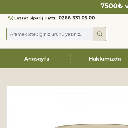
7500₺ v
0266 331 05 00
Lezzet Sipariş Hattı :
Anasayfa
Hakkımızda