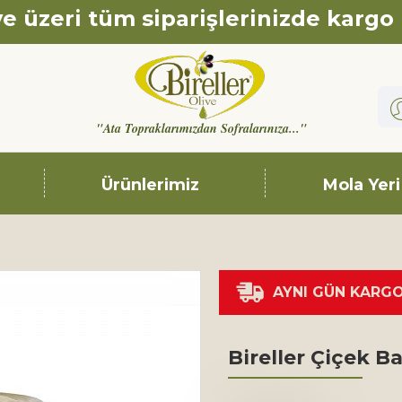
e üzeri tüm siparişlerinizde kargo
"Ata Topraklarımızdan Sofralarınıza..."
Ürünlerimiz
Mola Yeri
AYNI GÜN KARG
Bireller Çiçek Ba