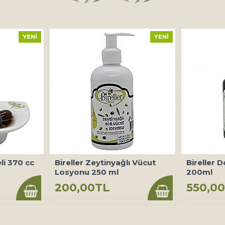
YENI
YENI
li 370 cc
Bireller Zeytinyağlı Vücut
Bireller D
Losyonu 250 ml
200ml
200,00TL
550,0