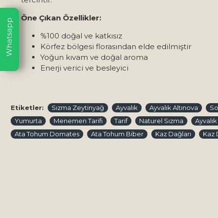
Öne Çıkan Özellikler:
Whatsapp
%100 doğal ve katkısız
Körfez bölgesi florasından elde edilmiştir
Yoğun kıvam ve doğal aroma
Enerji verici ve besleyici
Etiketler:
Sızma Zeytinyağ
Ayvalık
Ayvalık Altınova
So
Yumurta
Menemen Tarifi
Tarif
Naturel Sızma
Ayvalık
Ata Tohum Domates
Ata Tohum Biber
Kaz Dağları
Kaz 