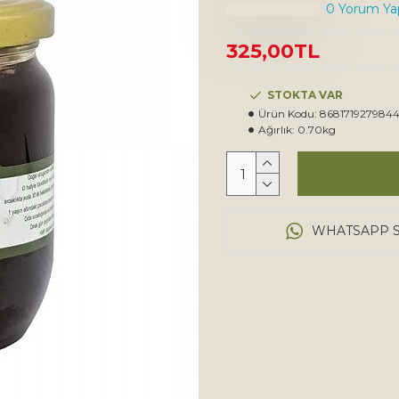
0 Yorum Yap
325,00TL
STOKTA VAR
Ürün Kodu:
868171927984
Ağırlık:
0.70kg
WHATSAPP S