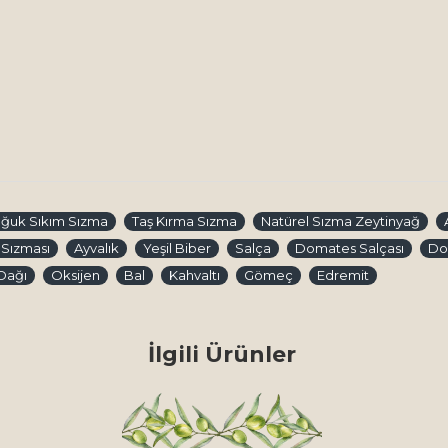
ğuk Sıkım Sızma
Taş Kırma Sızma
Natürel Sızma Zeytinyağ
 Sızması
Ayvalık
Yeşil Biber
Salça
Domates Salçası
Dom
Dağı
Oksijen
Bal
Kahvaltı
Gömeç
Edremit
İlgili Ürünler