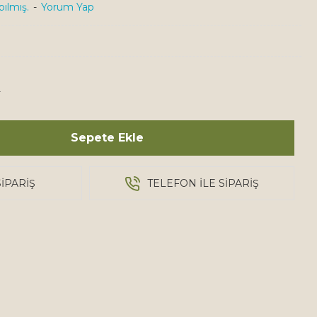
ılmış.
-
Yorum Yap
4
Sepete Ekle
IPARIŞ
TELEFON ILE SIPARIŞ