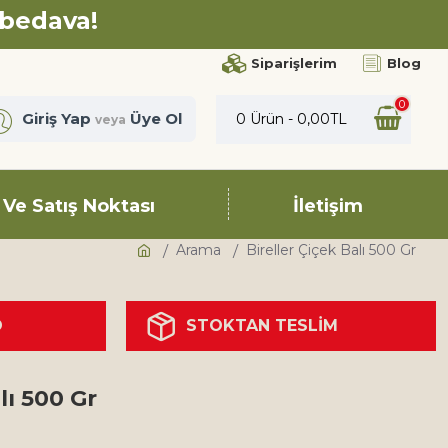
 bedava!
Siparişlerim
Blog
0
Giriş Yap
Üye Ol
0 Ürün - 0,00TL
veya
 Ve Satış Noktası
İletişim
Arama
Bireller Çiçek Balı 500 Gr
O
STOKTAN TESLİM
lı 500 Gr