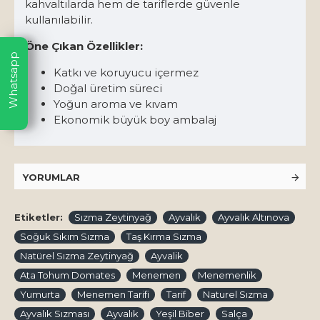
kahvaltılarda hem de tariflerde güvenle
kullanılabilir.
Öne Çıkan Özellikler:
Whatsapp
Katkı ve koruyucu içermez
Doğal üretim süreci
Yoğun aroma ve kıvam
Ekonomik büyük boy ambalaj
YORUMLAR
Etiketler:
Sızma Zeytinyağ
Ayvalık
Ayvalık Altınova
Soğuk Sıkım Sızma
Taş Kırma Sızma
Natürel Sızma Zeytinyağ
Ayvalik
Ata Tohum Domates
Menemen
Menemenlik
Yumurta
Menemen Tarifi
Tarif
Naturel Sızma
Ayvalık Sızması
Ayvalık
Yeşil Biber
Salça