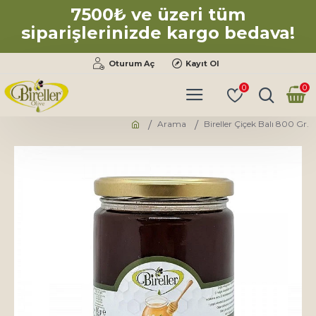
7500₺ ve üzeri tüm
siparişlerinizde kargo bedava!
Oturum Aç
Kayıt Ol
0
0
Arama
Bireller Çiçek Balı 800 Gr.