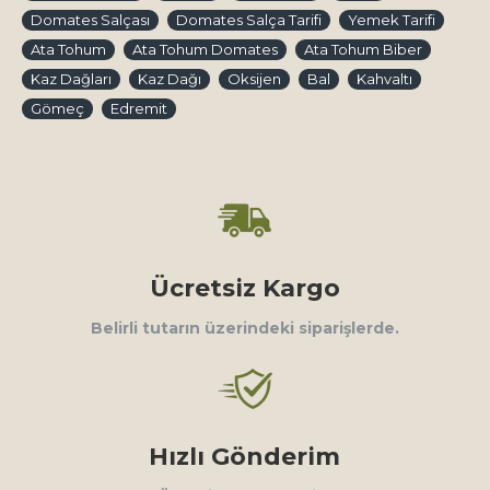
Domates Salçası
Domates Salça Tarifi
Yemek Tarifi
Ata Tohum
Ata Tohum Domates
Ata Tohum Biber
Kaz Dağları
Kaz Dağı
Oksijen
Bal
Kahvaltı
Gömeç
Edremit
Ücretsiz Kargo
Belirli tutarın üzerindeki siparişlerde.
Hızlı Gönderim