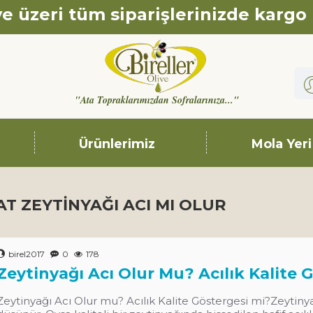
e üzeri tüm siparişlerinizde kargo
"Ata Topraklarımızdan Sofralarınıza..."
Ürünlerimiz
Mola Yeri
AT ZEYTINYAĞI ACI MI OLUR
birel2017
0
178
Zeytinyağı Acı Olur Mu? Acılık Kalite 
Zeytinyağı Acı Olur mu? Acılık Kalite Göstergesi mi?Zeytinyağı