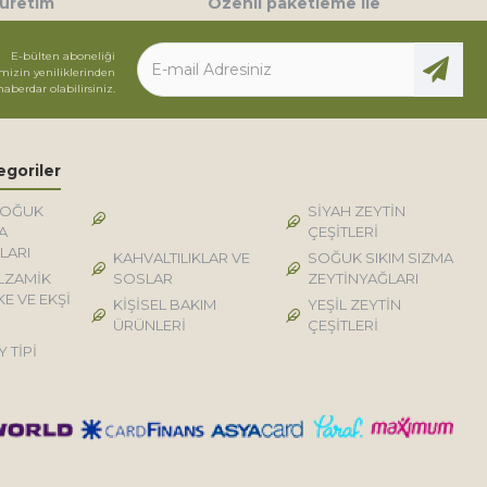
 üretim
Özenli paketleme ile
E-bülten aboneliği
mizin yeniliklerinden
haberdar olabilirsiniz.
egoriler
SOĞUK
DOĞAL KÖY TİPİ
SİYAH ZEYTİN
A
ÜRÜNLER
ÇEŞİTLERİ
LARI
KAHVALTILIKLAR VE
SOĞUK SIKIM SIZMA
LZAMİK
SOSLAR
ZEYTİNYAĞLARI
KE VE EKŞİ
KİŞİSEL BAKIM
YEŞİL ZEYTİN
ÜRÜNLERİ
ÇEŞİTLERİ