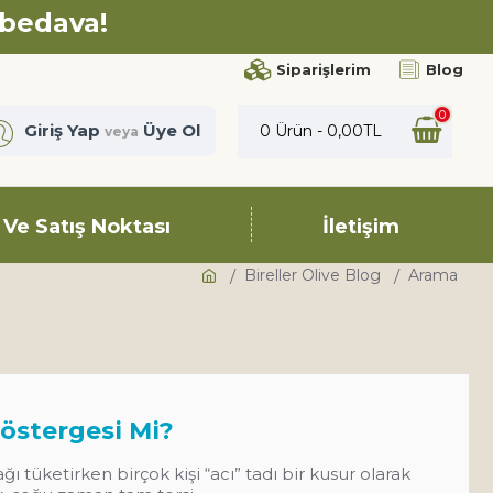
 bedava!
Siparişlerim
Blog
0
Giriş Yap
Üye Ol
0 Ürün - 0,00TL
veya
 Ve Satış Noktası
İletişim
Bireller Olive Blog
Arama
Göstergesi Mi?
 tüketirken birçok kişi “acı” tadı bir kusur olarak