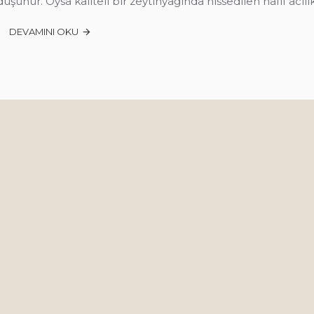
düşünür. Oysa kaliteli bir zeytinyağında hissedilen hafif acıl
DEVAMINI OKU