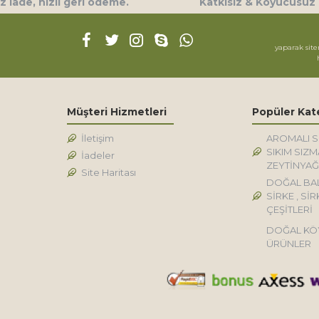
 iade, hızlı geri ödeme.
Katkısız & Koyucusuz
yaparak site
Müşteri Hizmetleri
Popüler Kat
İletişim
AROMALI 
SIKIM SIZM
İadeler
ZEYTİNYAĞ
Site Haritası
DOĞAL BA
SİRKE , SİR
ÇEŞİTLERİ