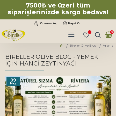
7500₺ ve üzeri tüm
siparişlerinizde kargo bedava!
Oturum Aç
Kayıt Ol
0
0
Bireller Olive Blog
Arama
BIRELLER OLIVE BLOG - YEMEK
IÇIN HANGI ZEYTINYAĞI
09
May