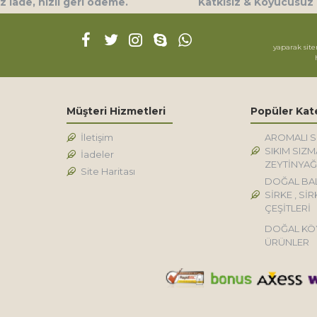
 iade, hızlı geri ödeme.
Katkısız & Koyucusuz
yaparak site
Müşteri Hizmetleri
Popüler Kat
İletişim
AROMALI 
SIKIM SIZM
İadeler
ZEYTİNYAĞ
Site Haritası
DOĞAL BA
SİRKE , SİR
ÇEŞİTLERİ