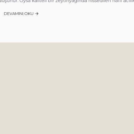
düşünür. Oysa kaliteli bir zeytinyağında hissedilen hafif acıl
DEVAMINI OKU