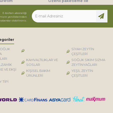
 üretim
Özenli paketleme ile
E-bülten aboneliği
mizin yeniliklerinden
haberdar olabilirsiniz.
egoriler
SOĞUK
DOĞAL KÖY TİPİ
SİYAH ZEYTİN
A
ÜRÜNLER
ÇEŞİTLERİ
LARI
KAHVALTILIKLAR VE
SOĞUK SIKIM SIZMA
LZAMİK
SOSLAR
ZEYTİNYAĞLARI
KE VE EKŞİ
KİŞİSEL BAKIM
YEŞİL ZEYTİN
ÜRÜNLERİ
ÇEŞİTLERİ