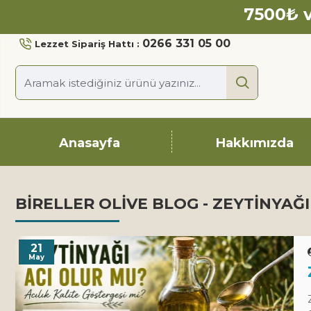
7500₺ v
0266 331 05 00
Lezzet Sipariş Hattı :
Anasayfa
Hakkımızda
BIRELLER OLIVE BLOG - ZEYTINYAĞI
21
May