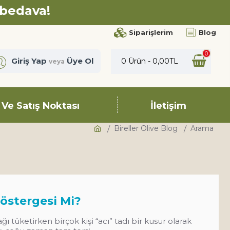
 bedava!
Siparişlerim
Blog
0
Giriş Yap
Üye Ol
0 Ürün - 0,00TL
veya
 Ve Satış Noktası
İletişim
Bireller Olive Blog
Arama
Göstergesi Mi?
 tüketirken birçok kişi “acı” tadı bir kusur olarak