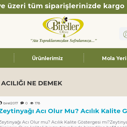
e üzeri tüm siparişlerinizde kargo
"Ata Topraklarımızdan Sofralarınıza..."
Ürünlerimiz
Mola Yeri
 ACILIĞI NE DEMEK
birel2017
0
178
Zeytinyağı Acı Olur Mu? Acılık Kalite 
Zeytinyağı Acı Olur mu? Acılık Kalite Göstergesi mi?Zeytinyağı