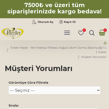
7500₺ ve üzeri tüm
siparişlerinizde kargo bedava!
Oturum Aç
Kayıt Ol
0
0
Erken Hasat - Yeni Mahsul Filtresiz Soğuk Sıkım Sızma Zeytinyağı 1 L
T Galon
Müşteri Yorumları
Müşteri Yorumları
Görüntüye Göre Filtrele
Sırala: