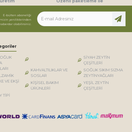
 üretim
Özenli paketleme ile
E-bülten aboneliği
mizin yeniliklerinden
haberdar olabilirsiniz.
egoriler
SOĞUK
DOĞAL KÖY TİPİ
SİYAH ZEYTİN
A
ÜRÜNLER
ÇEŞİTLERİ
LARI
KAHVALTILIKLAR VE
SOĞUK SIKIM SIZMA
LZAMİK
SOSLAR
ZEYTİNYAĞLARI
KE VE EKŞİ
KİŞİSEL BAKIM
YEŞİL ZEYTİN
ÜRÜNLERİ
ÇEŞİTLERİ