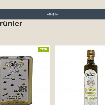
ARAMA
rünler
YENI