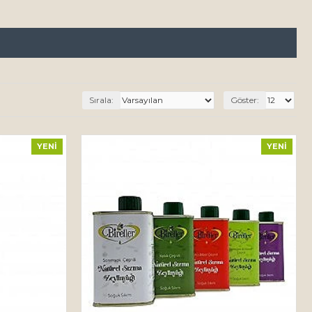
Sırala:
Göster:
YENI
YENI