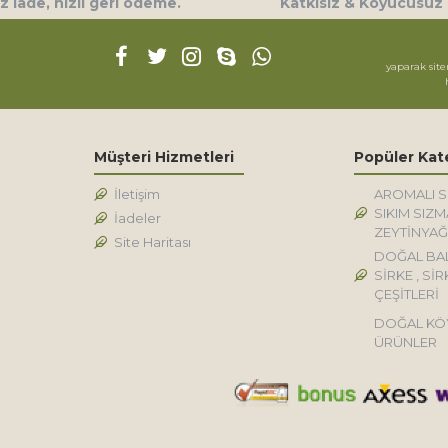
 iade, hızlı geri ödeme.
Katkısız & Koyucusuz
yaparak site
Müşteri Hizmetleri
Popüler Kat
İletişim
AROMALI 
SIKIM SIZM
İadeler
ZEYTİNYAĞ
Site Haritası
DOĞAL BA
SİRKE , SİR
ÇEŞİTLERİ