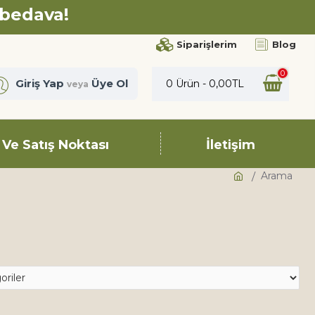
 bedava!
Siparişlerim
Blog
0
Giriş Yap
Üye Ol
0 Ürün - 0,00TL
veya
 Ve Satış Noktası
İletişim
Arama