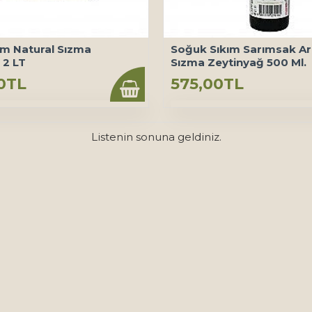
ım Natural Sızma
Soğuk Sıkım Sarımsak Ar
 2 LT
Sızma Zeytinyağ 500 Ml.
00TL
575,00TL
Listenin sonuna geldiniz.