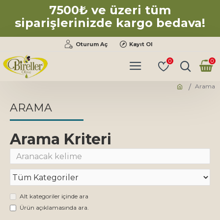
7500₺ ve üzeri tüm
siparişlerinizde kargo bedava!
Oturum Aç
Kayıt Ol
0
0
Arama
ARAMA
Arama Kriteri
Alt kategoriler içinde ara
Ürün açıklamasında ara.