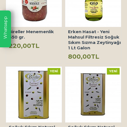
Whatsapp
Bireller Menemenlik
Erken Hasat - Yeni
650 gr.
Mahsul Filtresiz Soğuk
Sıkım Sızma Zeytinyağı
220,00TL
1 Lt Galon
800,00TL
YENI
YENI