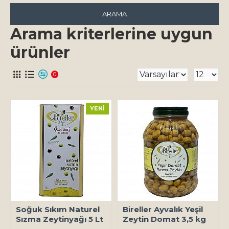
ARAMA
Arama kriterlerine uygun
ürünler
0
YENI
Soğuk Sıkım Naturel
Bireller Ayvalık Yeşil
Sızma Zeytinyağı 5 Lt
Zeytin Domat 3,5 kg