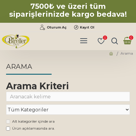
7500₺ ve üzeri tüm
siparişlerinizde kargo bedava!
Oturum Aç
Kayıt Ol
0
0
Arama
ARAMA
Arama Kriteri
Alt kategoriler içinde ara
Ürün açıklamasında ara.