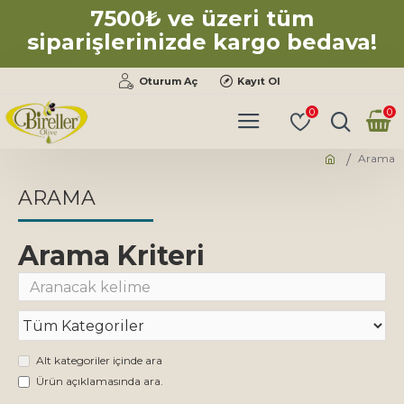
7500₺ ve üzeri tüm
siparişlerinizde kargo bedava!
Oturum Aç
Kayıt Ol
0
0
Arama
ARAMA
Arama Kriteri
Alt kategoriler içinde ara
Ürün açıklamasında ara.