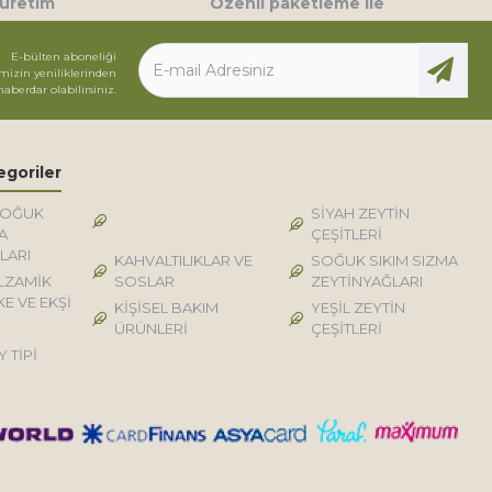
 üretim
Özenli paketleme ile
E-bülten aboneliği
mizin yeniliklerinden
haberdar olabilirsiniz.
egoriler
SOĞUK
DOĞAL KÖY TİPİ
SİYAH ZEYTİN
A
ÜRÜNLER
ÇEŞİTLERİ
LARI
KAHVALTILIKLAR VE
SOĞUK SIKIM SIZMA
LZAMİK
SOSLAR
ZEYTİNYAĞLARI
KE VE EKŞİ
KİŞİSEL BAKIM
YEŞİL ZEYTİN
ÜRÜNLERİ
ÇEŞİTLERİ