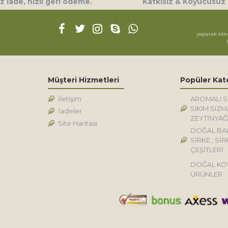
 iade, hızlı geri ödeme.
Katkısız & Koyucusuz
yaparak site
Müşteri Hizmetleri
Popüler Kat
İletişim
AROMALI 
SIKIM SIZM
İadeler
ZEYTİNYAĞ
Site Haritası
DOĞAL BA
SİRKE , SİR
ÇEŞİTLERİ