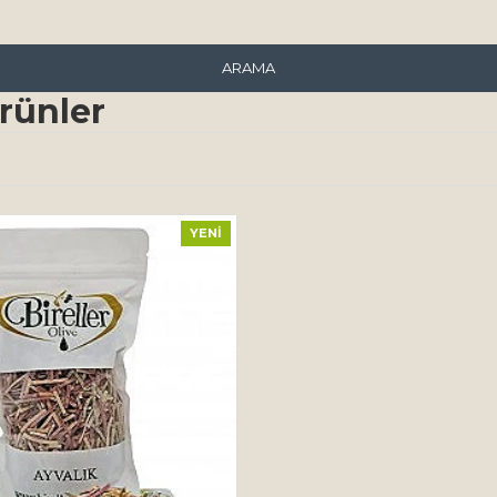
ARAMA
rünler
YENI