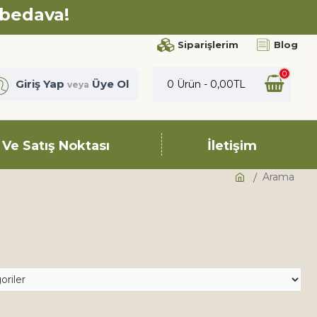
 bedava!
Siparişlerim
Blog
0
Giriş Yap
Üye Ol
0 Ürün - 0,00TL
veya
 Ve Satış Noktası
İletişim
Arama