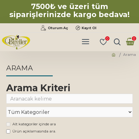
7500₺ ve üzeri tüm
siparişlerinizde kargo bedava!
Oturum Aç
Kayıt Ol
0
0
Arama
ARAMA
Arama Kriteri
Alt kategoriler içinde ara
Ürün açıklamasında ara.