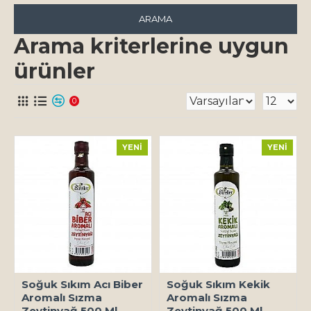
ARAMA
Arama kriterlerine uygun
ürünler
0
YENI
YENI
Soğuk Sıkım Acı Biber
Soğuk Sıkım Kekik
Aromalı Sızma
Aromalı Sızma
Zeytinyağ 500 Ml
Zeytinyağ 500 Ml