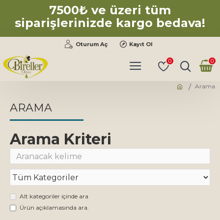
7500₺ ve üzeri tüm
siparişlerinizde kargo bedava!
Oturum Aç
Kayıt Ol
0
0
Arama
ARAMA
Arama Kriteri
Alt kategoriler içinde ara
Ürün açıklamasında ara.