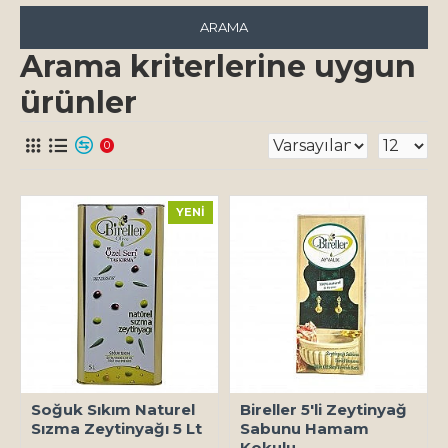
ARAMA
Arama kriterlerine uygun
ürünler
0
YENI
Soğuk Sıkım Naturel
Bireller 5'li Zeytinyağ
Sızma Zeytinyağı 5 Lt
Sabunu Hamam
Kokulu