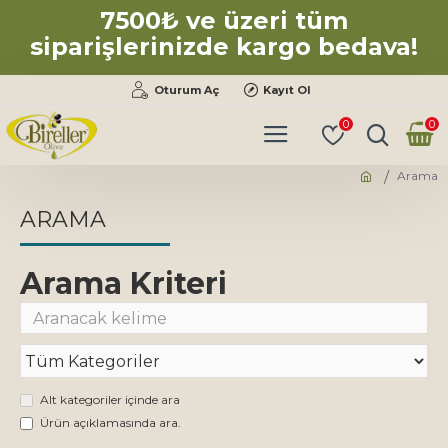
7500₺ ve üzeri tüm
siparişlerinizde kargo bedava!
Oturum Aç
Kayıt Ol
0
0
Arama
ARAMA
Arama Kriteri
Alt kategoriler içinde ara
Ürün açıklamasında ara.