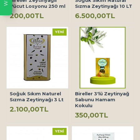
Bireller Zeytinyağlı
Soğuk Sıkım Natural
Vücut Losyonu 250 ml
Sızma Zeytinyağı 10 LT
200,00TL
6.500,00TL
YENI
Soğuk Sıkım Naturel
Bireller 3'lü Zeytinyağ
Sızma Zeytinyağı 3 Lt
Sabunu Hamam
Kokulu
2.100,00TL
350,00TL
YENI