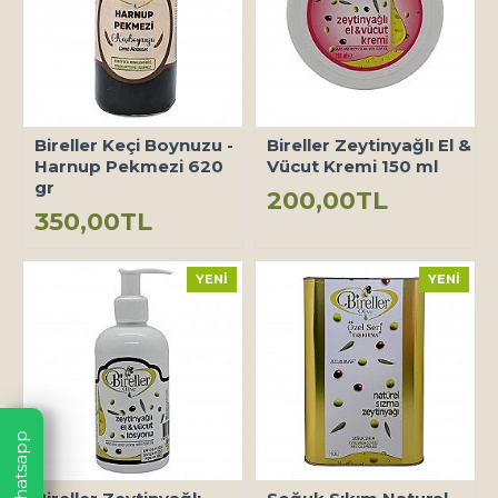
Bireller Keçi Boynuzu -
Bireller Zeytinyağlı El &
Harnup Pekmezi 620
Vücut Kremi 150 ml
gr
200,00TL
350,00TL
YENI
YENI
Whatsapp