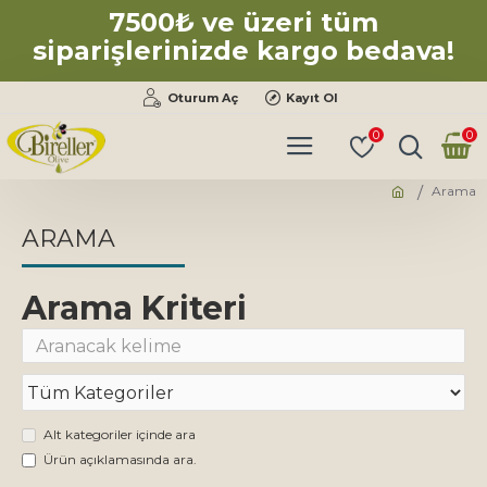
7500₺ ve üzeri tüm
siparişlerinizde kargo bedava!
Oturum Aç
Kayıt Ol
0
0
Arama
ARAMA
Arama Kriteri
Alt kategoriler içinde ara
Ürün açıklamasında ara.