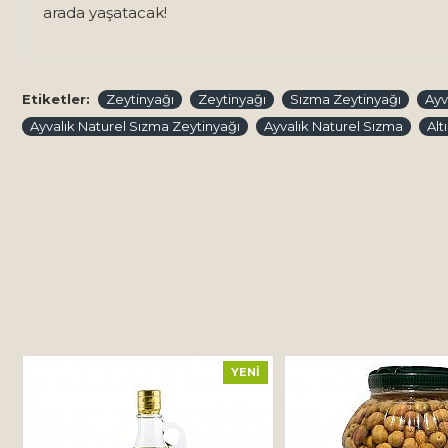
arada yaşatacak!
Etiketler:
Zeytinyağı
Zeytinyağı
Sızma Zeytinyağı
Ayv
Ayvalık Naturel Sızma Zeytinyağı
Ayvalık Naturel Sızma
Alt
YENI