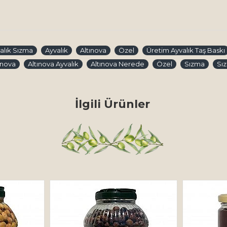
alık Sızma
Ayvalık
Altınova
Özel
Üretim Ayvalık Taş Baskı
ınova
Altınova Ayvalık
Altınova Nerede
Özel
Sızma
Sız
İlgili Ürünler