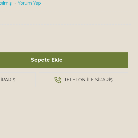
ılmış.
-
Yorum Yap
Sepete Ekle
IPARIŞ
TELEFON ILE SIPARIŞ