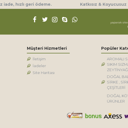
 iade, hızlı geri ödeme.
Katkısız & Koyucusuz
yaparak site
Müşteri Hizmetleri
Popüler Kat
İletişim
AROMALI 
SIKIM SIZM
İadeler
ZEYTİNYAĞ
Site Haritası
DOĞAL BA
SİRKE , SİR
ÇEŞİTLERİ