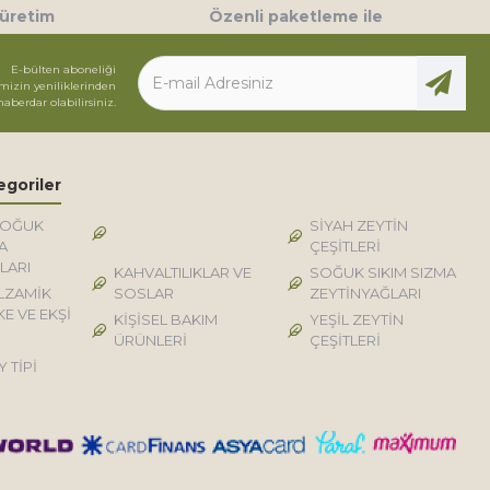
 üretim
Özenli paketleme ile
E-bülten aboneliği
mizin yeniliklerinden
haberdar olabilirsiniz.
egoriler
SOĞUK
DOĞAL KÖY TİPİ
SİYAH ZEYTİN
A
ÜRÜNLER
ÇEŞİTLERİ
LARI
KAHVALTILIKLAR VE
SOĞUK SIKIM SIZMA
LZAMİK
SOSLAR
ZEYTİNYAĞLARI
KE VE EKŞİ
KİŞİSEL BAKIM
YEŞİL ZEYTİN
ÜRÜNLERİ
ÇEŞİTLERİ