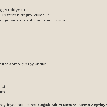
şiş riski yoktur.
sistem birleşimi kullanılır.
liğini ve aromatik özelliklerini korur.
l
eli saklama için uygundur
ici
tim
 zeytinyağlarını sunar.
Soğuk Sıkım Naturel Sızma Zeytinya