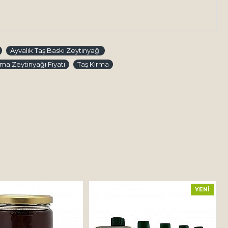
Ayvalık Taş Baskı Zeytinyağı
ma Zeytinyağı Fiyatı
Taş Kırma
YENI