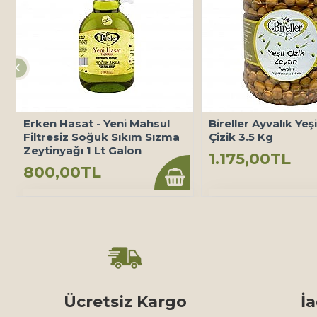
Erken Hasat - Yeni Mahsul
Bireller Ayvalık Yeş
Filtresiz Soğuk Sıkım Sızma
Çizik 3.5 Kg
Zeytinyağı 1 Lt Galon
1.175,00TL
800,00TL
Ücretsiz Kargo
İ