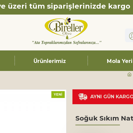
e üzeri tüm siparişlerinizde kargo
"Ata Topraklarımızdan Sofralarınıza..."
Ürünlerimiz
Mola Yeri
YENI
AYNI GÜN KARG
Soğuk Sıkım Nat