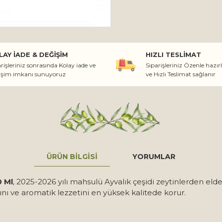
LAY İADE & DEĞIŞIM
HIZLI TESLIMAT
rişleriniz sonrasında Kolay iade ve
Siparişleriniz Özenle hazır
işim imkanı sunuyoruz
ve Hızlı Teslimat sağlanır
ÜRÜN BILGISI
YORUMLAR
0 Ml
, 2025-2026 yılı mahsulü Ayvalık çeşidi zeytinlerden el
ını ve aromatik lezzetini en yüksek kalitede korur.