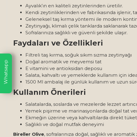
Ayvalık’ın en kaliteli zeytinlerinden üretilir.
Kendi zeytinliklerinden ve fabrikasında işlenir, tağ
Geleneksel taş kırma yöntemi ile modern kontinu 
Zeytinyağı, klimalı çelik tanklarda saklanarak taze
Sofralarınıza sağlıklı ve güvenli şekilde ulaşır.
Faydaları ve Özellikleri
Filtreli taş kırma, soğuk sıkım sızma zeytinyağı
Doğal aromatik ve meyvemsi tat
Whatsapp
E vitamini ve antioksidan deposu
Salata, kahvaltı ve yemeklerde kullanım için idea
1500 Ml ambalaj ile günlük kullanım ve uzun sür
Kullanım Önerileri
Salatalarda, soslarda ve mezelerde lezzet artırıcı
Yemek pişirme ve marinasyonlarda doğal tat ver
Ekmeğin üzerine veya kahvaltılarda direkt tüke
Sağlıklı ve doğal mutfak deneyimi
Bireller Olive
, sofralarınıza doğal, sağlıklı ve aromatik