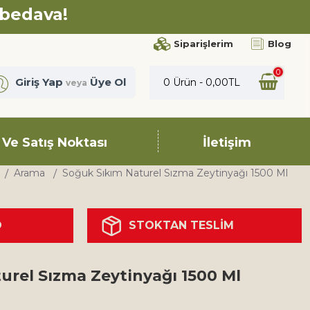
 bedava!
Siparişlerim
Blog
0
Giriş Yap
Üye Ol
0 Ürün - 0,00TL
veya
 Ve Satış Noktası
İletişim
Arama
Soğuk Sıkım Naturel Sızma Zeytinyağı 1500 Ml
O
STOKTAN TESLİM
urel Sızma Zeytinyağı 1500 Ml