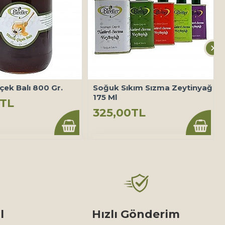
içek Balı 800 Gr.
Soğuk Sıkım Sızma Zeytinyağ
175 Ml
0TL
325,00TL
l
Hızlı Gönderim