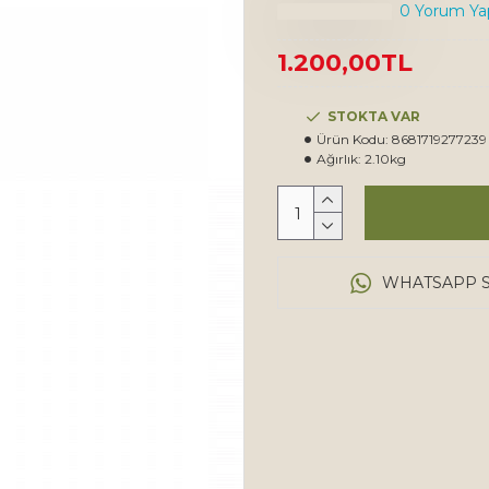
0 Yorum Yap
1.200,00TL
STOKTA VAR
Ürün Kodu:
8681719277239
Ağırlık:
2.10kg
WHATSAPP S