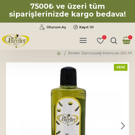
7500₺ ve üzeri tüm
siparişlerinizde kargo bedava!
Oturum Aç
Kayıt Ol
0
0
Bireller Zeytinçiçeği Kolonyası 250 Ml
YENI