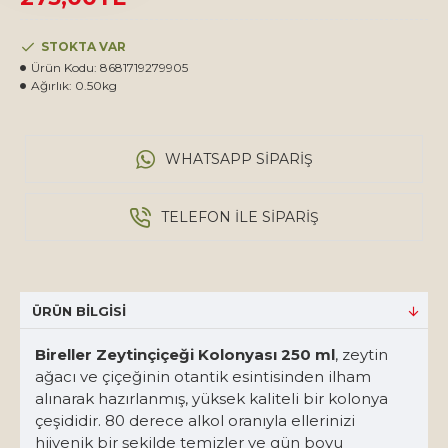
STOKTA VAR
Ürün Kodu:
8681719279905
Ağırlık:
0.50kg
WHATSAPP SIPARIŞ
TELEFON ILE SIPARIŞ
ÜRÜN BILGISI
Bireller Zeytinçiçeği Kolonyası 250 ml
, zeytin
ağacı ve çiçeğinin otantik esintisinden ilham
alınarak hazırlanmış, yüksek kaliteli bir kolonya
çeşididir. 80 derece alkol oranıyla ellerinizi
hijyenik bir şekilde temizler ve gün boyu