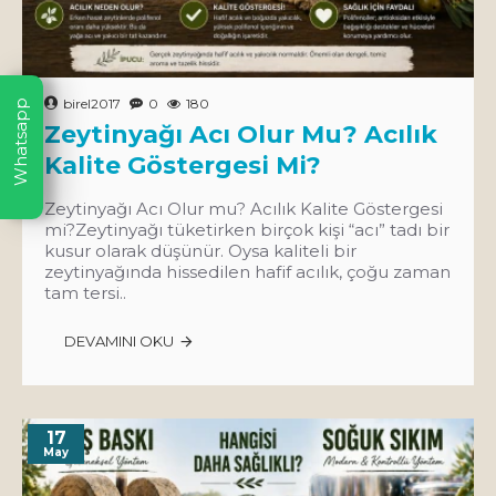
birel2017
0
180
Whatsapp
Zeytinyağı Acı Olur Mu? Acılık
Kalite Göstergesi Mi?
Zeytinyağı Acı Olur mu? Acılık Kalite Göstergesi
mi?Zeytinyağı tüketirken birçok kişi “acı” tadı bir
kusur olarak düşünür. Oysa kaliteli bir
zeytinyağında hissedilen hafif acılık, çoğu zaman
tam tersi..
DEVAMINI OKU
17
May