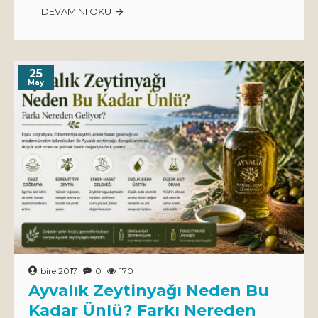
DEVAMINI OKU
25
May
birel2017
0
170
Ayvalık Zeytinyağı Neden Bu
Kadar Ünlü? Farkı Nereden