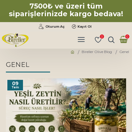
7500₺ ve üzeri tüm
siparişlerinizde kargo bedava!
Oturum Aç
Kayıt Ol
0
0
Bireller Olive Blog
Genel
GENEL
09
Tem