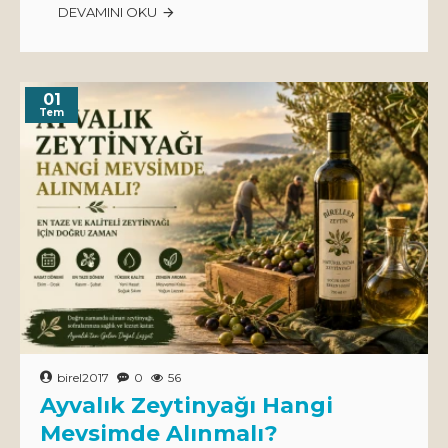
DEVAMINI OKU
01
Tem
birel2017
0
56
Ayvalık Zeytinyağı Hangi
Mevsimde Alınmalı?