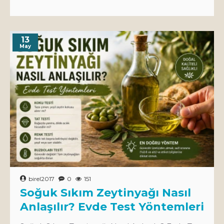
13
May
birel2017
0
151
Soğuk Sıkım Zeytinyağı Nasıl
Anlaşılır? Evde Test Yöntemleri