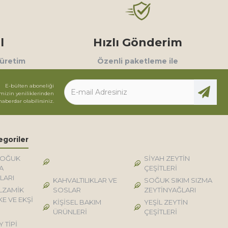
l
Hızlı Gönderim
 üretim
Özenli paketleme ile
E-bülten aboneliği
mizin yeniliklerinden
haberdar olabilirsiniz.
egoriler
SOĞUK
DOĞAL KÖY TİPİ
SİYAH ZEYTİN
A
ÜRÜNLER
ÇEŞİTLERİ
LARI
KAHVALTILIKLAR VE
SOĞUK SIKIM SIZMA
LZAMİK
SOSLAR
ZEYTİNYAĞLARI
KE VE EKŞİ
KİŞİSEL BAKIM
YEŞİL ZEYTİN
ÜRÜNLERİ
ÇEŞİTLERİ