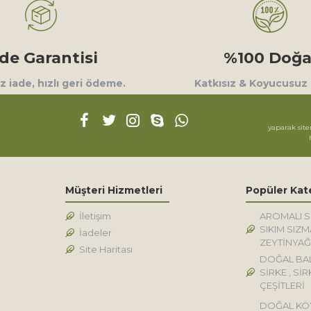
ade Garantisi
%100 Doğa
 iade, hızlı geri ödeme.
Katkısız & Koyucusuz
yaparak site
Müşteri Hizmetleri
Popüler Kat
İletişim
AROMALI 
SIKIM SIZM
İadeler
ZEYTİNYAĞ
Site Haritası
DOĞAL BA
SİRKE , SİR
ÇEŞİTLERİ