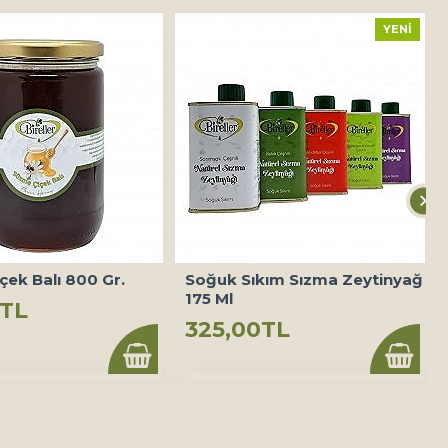
YENI
içek Balı 800 Gr.
Soğuk Sıkım Sızma Zeytinyağ
175 Ml
0TL
325,00TL