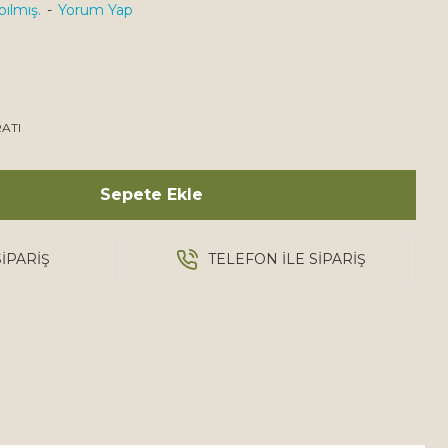
ılmış.
-
Yorum Yap
ATI
Sepete Ekle
IPARIŞ
TELEFON ILE SIPARIŞ