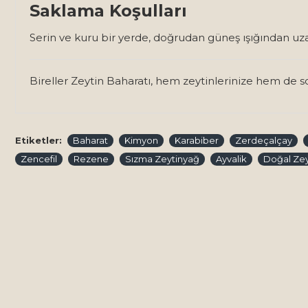
Saklama Koşulları
Serin ve kuru bir yerde, doğrudan güneş ışığından uz
Bireller Zeytin Baharatı, hem zeytinlerinize hem de sof
Etiketler:
Baharat
Kimyon
Karabiber
Zerdeçalçay
Zencefil
Rezene
Sızma Zeytinyağ
Ayvalik
Doğal Zey