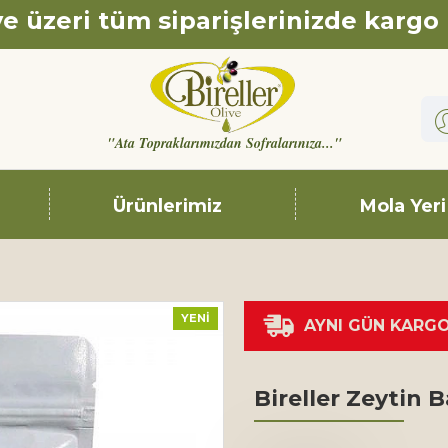
e üzeri tüm siparişlerinizde kargo
"Ata Topraklarımızdan Sofralarınıza..."
Ürünlerimiz
Mola Yeri
YENI
AYNI GÜN KARG
Bireller Zeytin B