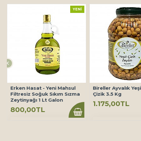
YENI
Erken Hasat - Yeni Mahsul
Bireller Ayvalık Yeş
Filtresiz Soğuk Sıkım Sızma
Çizik 3.5 Kg
Zeytinyağı 1 Lt Galon
1.175,00TL
800,00TL