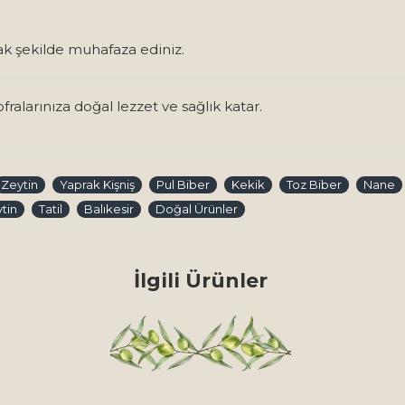
ak şekilde muhafaza ediniz.
ralarınıza doğal lezzet ve sağlık katar.
Zeytin
Yaprak Kişniş
Pul Biber
Kekik
Toz Biber
Nane
tin
Tatil
Balıkesir
Doğal Ürünler
İlgili Ürünler