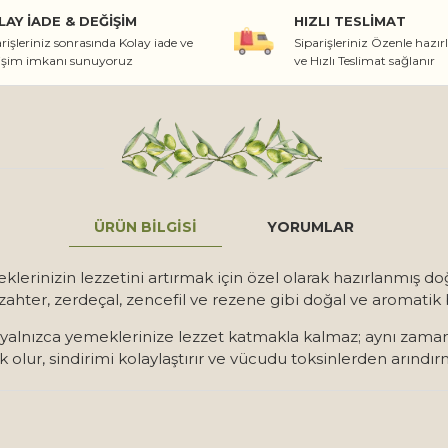
LAY İADE & DEĞIŞIM
HIZLI TESLIMAT
rişleriniz sonrasında Kolay iade ve
Siparişleriniz Özenle hazır
işim imkanı sunuyoruz
ve Hızlı Teslimat sağlanır
ÜRÜN BILGISI
YORUMLAR
eklerinizin lezzetini artırmak için özel olarak hazırlanmış doğ
, zahter, zerdeçal, zencefil ve rezene gibi doğal ve aromatik
ar, yalnızca yemeklerinize lezzet katmakla kalmaz; aynı zama
k olur, sindirimi kolaylaştırır ve vücudu toksinlerden arındır