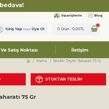
 bedava!
Siparişlerim
Blog
0
Giriş Yap
Üye Ol
0 Ürün - 0,00TL
veya
 Ve Satış Noktası
İletişim
Arama
Bireller Zeytin Baharatı 75 Gr
O
STOKTAN TESLİM
aharatı 75 Gr