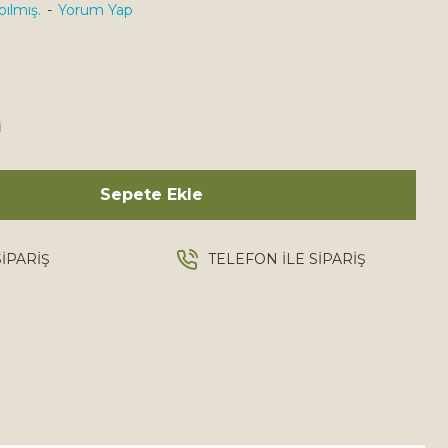
ılmış.
-
Yorum Yap
İ
Sepete Ekle
IPARIŞ
TELEFON ILE SIPARIŞ