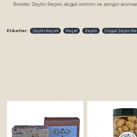
Bireller Zeytin Reçeli, doğal üretimi ve zengin aromas
Etiketler:
Zeytin Reçeli
Reçel
Zeytin
Doğal Zeytin Re