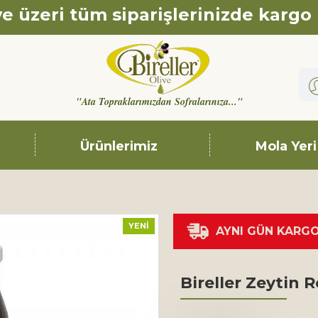
e üzeri tüm siparişlerinizde kargo
"Ata Topraklarımızdan Sofralarınıza..."
Ürünlerimiz
Mola Yeri
YENI
AYNI GÜN KARG
Bireller Zeytin R