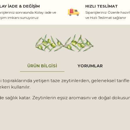
LAY İADE & DEĞIŞIM
HIZLI TESLIMAT
rişleriniz sonrasında Kolay iade ve
Siparişleriniz Özenle hazır
işim imkanı sunuyoruz
ve Hızlı Teslimat sağlanır
ÜRÜN BILGISI
YORUMLAR
li topraklarında yetişen taze zeytinlerden, geleneksel tarifl
ri kullanılır.
de sağlık katar. Zeytinlerin eşsiz aromasını ve doğal dokus