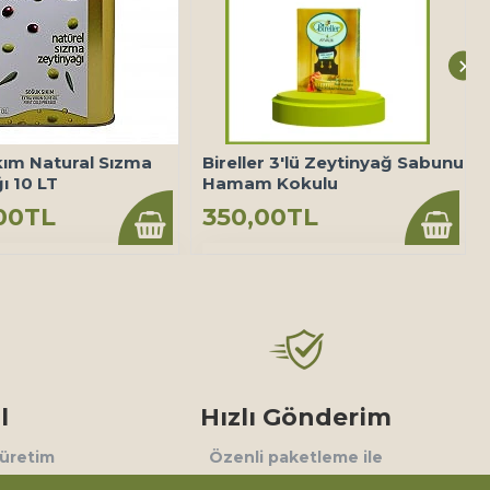
kım Natural Sızma
Bireller 3'lü Zeytinyağ Sabunu
ı 10 LT
Hamam Kokulu
00TL
350,00TL
l
Hızlı Gönderim
 üretim
Özenli paketleme ile