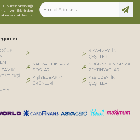
E-bülten aboneliği
mizin yeniliklerinden
haberdar olabilirsiniz.
egoriler
SOĞUK
DOĞAL KÖY TİPİ
SİYAH ZEYTİN
A
ÜRÜNLER
ÇEŞİTLERİ
LARI
KAHVALTILIKLAR VE
SOĞUK SIKIM SIZMA
LZAMİK
SOSLAR
ZEYTİNYAĞLARI
KE VE EKŞİ
KİŞİSEL BAKIM
YEŞİL ZEYTİN
ÜRÜNLERİ
ÇEŞİTLERİ