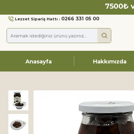
7500₺ v
0266 331 05 00
Lezzet Sipariş Hattı :
Anasayfa
Hakkımızda