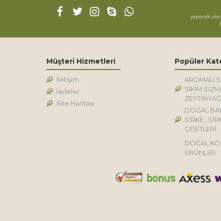
yaparak site
Müşteri Hizmetleri
Popüler Kat
İletişim
AROMALI 
SIKIM SIZM
İadeler
ZEYTİNYAĞ
Site Haritası
DOĞAL BA
SİRKE , SİR
ÇEŞİTLERİ