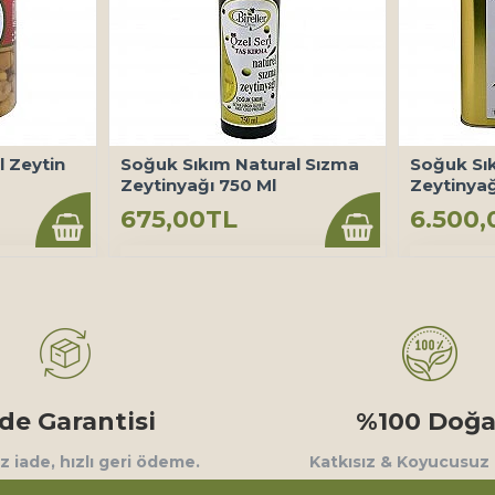
il Zeytin
Soğuk Sıkım Natural Sızma
Soğuk Sı
Zeytinyağı 750 Ml
Zeytinyağ
675,00TL
6.500,
ade Garantisi
%100 Doğa
 iade, hızlı geri ödeme.
Katkısız & Koyucusuz