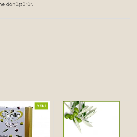
ime dönüştürür.
YENI