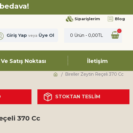
 bedava!
Siparişlerim
Blog
0
Giriş Yap
Üye Ol
0 Ürün - 0,00TL
veya
 Ve Satış Noktası
İletişim
Bireller Zeytin Reçeli 370 Cc
O
STOKTAN TESLİM
eçeli 370 Cc