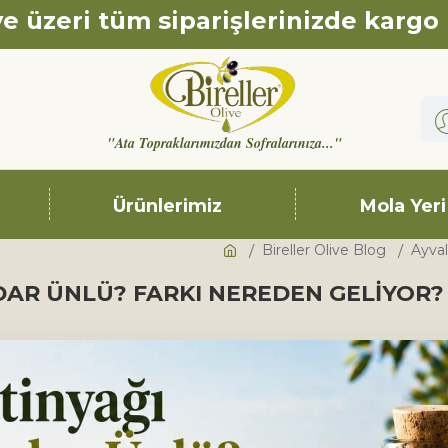
e üzeri tüm siparişlerinizde kargo
"Ata Topraklarımızdan Sofralarınıza..."
Ürünlerimiz
Mola Yeri
Bireller Olive Blog
Ayval
DAR ÜNLÜ? FARKI NEREDEN GELIYOR?