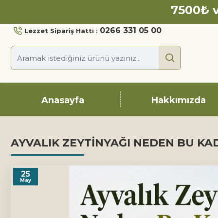
7500₺ v
0266 331 05 00
Lezzet Sipariş Hattı :
Anasayfa
Hakkımızda
AYVALIK ZEYTINYAĞI NEDEN BU KA
25
May