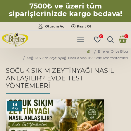
7500₺ ve üzeri tüm
siparişlerinizde kargo bedava!
Oturum Aç
Kayıt Ol
0
0
Bireller Olive Blog
Soğuk Sıkım Zeytinyağı Nasıl Anlaşılır? Evde Test Yöntemleri
SOĞUK SIKIM ZEYTINYAĞI NASIL
ANLAŞILIR? EVDE TEST
YÖNTEMLERI
13
May