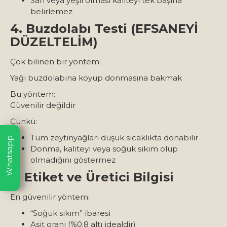
Sarı veya yeşil olması kaliteyi tek başına
belirlemez
4. Buzdolabı Testi (EFSANEYİ
DÜZELTELİM)
Çok bilinen bir yöntem:
Yağı buzdolabına koyup donmasına bakmak
Bu yöntem:
Güvenilir değildir
Çünkü:
Tüm zeytinyağları düşük sıcaklıkta donabilir
Whatsapp
Donma, kaliteyi veya soğuk sıkım olup
olmadığını göstermez
5. Etiket ve Üretici Bilgisi
En güvenilir yöntem:
“Soğuk sıkım” ibaresi
Asit oranı (%0.8 altı idealdir)