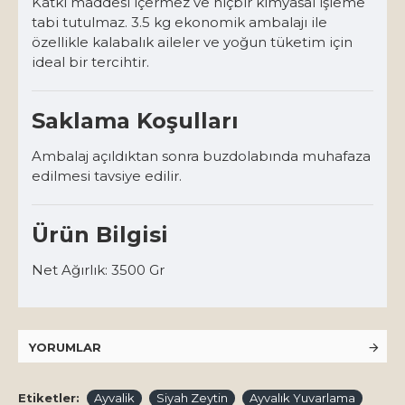
Katkı maddesi içermez ve hiçbir kimyasal işleme
tabi tutulmaz. 3.5 kg ekonomik ambalajı ile
özellikle kalabalık aileler ve yoğun tüketim için
ideal bir tercihtir.
Saklama Koşulları
Ambalaj açıldıktan sonra buzdolabında muhafaza
edilmesi tavsiye edilir.
Ürün Bilgisi
Net Ağırlık: 3500 Gr
YORUMLAR
Etiketler:
Ayvalik
Siyah Zeytin
Ayvalık Yuvarlama