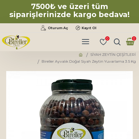
7500₺ ve üzeri tüm
siparişlerinizde kargo bedava!
Oturum Aç
Kayıt Ol
0
0
SİYAH ZEYTİN ÇEŞİTLERİ
Bireller Ayvalık Doğal Siyah Zeytin Yuvarlama 3.5 Kg