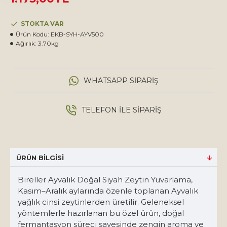
STOKTA VAR
Ürün Kodu:
EKB-SYH-AYV500
Ağırlık:
3.70kg
WHATSAPP SIPARIŞ
TELEFON ILE SIPARIŞ
ÜRÜN BILGISI
Bireller Ayvalık Doğal Siyah Zeytin Yuvarlama,
Kasım–Aralık aylarında özenle toplanan Ayvalık
yağlık cinsi zeytinlerden üretilir. Geleneksel
yöntemlerle hazırlanan bu özel ürün, doğal
fermantasyon süreci sayesinde zengin aroma ve