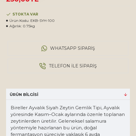
STOKTA VAR
Ürün Kodu:
EKB-SYH-100
Ağırlık:
0.75kg
WHATSAPP SIPARIŞ
TELEFON ILE SIPARIŞ
ÜRÜN BILGISI
Bireller Ayvalık Siyah Zeytin Gemlik Tipi, Ayvalık
yöresinde Kasım–Ocak aylarında özenle toplanan
zeytinlerden üretilir. Geleneksel salamura
yöntemiyle hazırlanan bu ürün, doğal
fermantasyon süreciyle yaklaşık 6 ayda