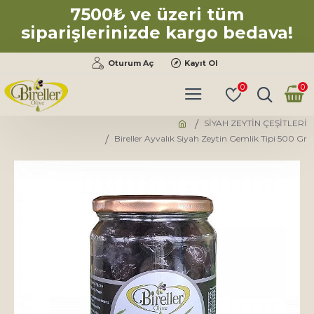
7500₺ ve üzeri tüm
siparişlerinizde kargo bedava!
Oturum Aç
Kayıt Ol
0
0
SİYAH ZEYTİN ÇEŞİTLERİ
Bireller Ayvalık Siyah Zeytin Gemlik Tipi 500 Gr