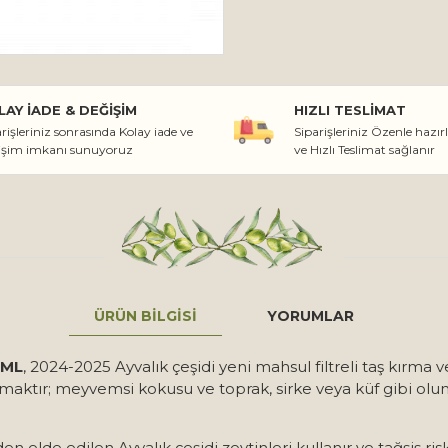
LAY İADE & DEĞIŞIM
HIZLI TESLIMAT
rişleriniz sonrasında Kolay iade ve
Siparişleriniz Özenle hazır
işim imkanı sunuyoruz
ve Hızlı Teslimat sağlanır
ÜRÜN BILGISI
YORUMLAR
 ML
, 2024-2025 Ayvalık çeşidi yeni mahsul filtreli taş kırma v
aktır; meyvemsi kokusu ve toprak, sirke veya küf gibi olums
den elde edilen Ayvalık çeşidi zeytinleri kullanır ve tağşiş 