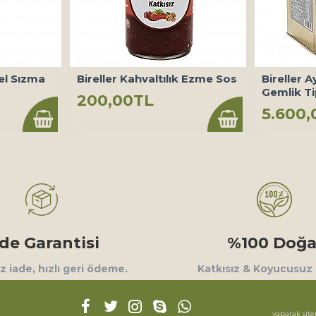
el Sızma
Bireller Kahvaltılık Ezme Sos
Bireller A
Gemlik Ti
200,00TL
5.600,
ade Garantisi
%100 Doğa
 iade, hızlı geri ödeme.
Katkısız & Koyucusuz
yaparak site