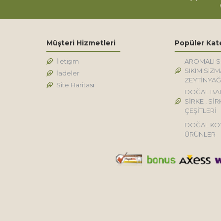
Müşteri Hizmetleri
Popüler Kat
İletişim
AROMALI 
SIKIM SIZM
İadeler
ZEYTİNYAĞ
Site Haritası
DOĞAL BA
SİRKE , SİR
ÇEŞİTLERİ