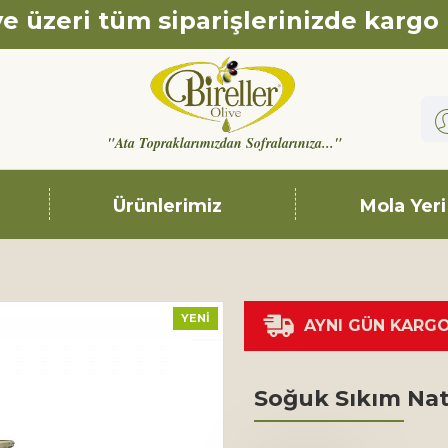
e üzeri tüm siparişlerinizde kargo
"Ata Topraklarımızdan Sofralarınıza..."
Ürünlerimiz
Mola Yeri
YENI
AYNI GÜN KARG
Soğuk Sıkım Nat