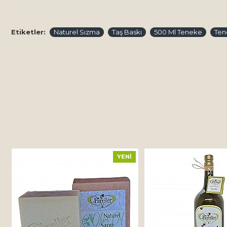
Etiketler:
Naturel Sızma
Taş Baskı
500 Ml Teneke
Ten
YENI