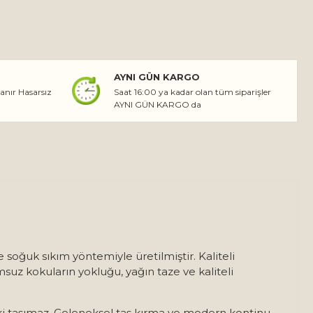
AYNI GÜN KARGO
lanır Hasarsız
Saat 16:00 ya kadar olan tüm siparişler
AYNI GÜN KARGO da
e soğuk sıkım yöntemiyle üretilmiştir. Kaliteli
uz kokuların yokluğu, yağın taze ve kaliteli
riski taşımaz. Geleneksel taş kırma ve modern kontinu