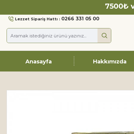
7500₺ v
0266 331 05 00
Lezzet Sipariş Hattı :
Anasayfa
Hakkımızda