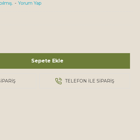
ılmış.
-
Yorum Yap
Sepete Ekle
IPARIŞ
TELEFON ILE SIPARIŞ