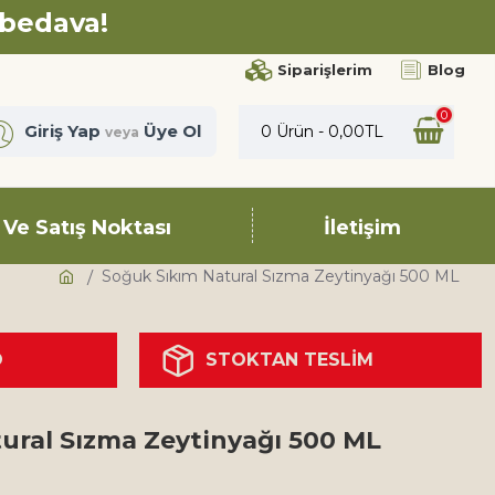
 bedava!
Siparişlerim
Blog
0
Giriş Yap
Üye Ol
0 Ürün - 0,00TL
veya
 Ve Satış Noktası
İletişim
Soğuk Sıkım Natural Sızma Zeytinyağı 500 ML
O
STOKTAN TESLİM
ural Sızma Zeytinyağı 500 ML