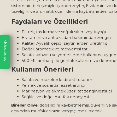
sisteminin birleşimiyle işlenen zeytin, E vitamini ve do
tazeliğini ve aromatik özelliklerini kaybetmeden pake
Faydaları ve Özellikleri
Filtreli, taş kırma ve soğuk sıkım zeytinyağı
E vitamini ve antioksidan bakımından zengin
Whatsapp
Kaliteli Ayvalık çeşidi zeytinlerden üretilmiş
Doğal, aromatik ve meyvemsi tat
Salata, kahvaltı ve yemeklerde kullanıma uygun
500 ML ambalaj ile günlük kullanım ve deneme i
Kullanım Önerileri
Salata ve mezelerde direkt tüketim
Yemek ve soslarda lezzet artırıcı
Marinasyon ve ekmek üzeri tat zenginleştirici
Sağlıklı ve doğal mutfak deneyimi
Bireller Olive
, doğallığını kaybetmemiş, güvenli ve sağlı
açısından mutfaklarınızın vazgeçilmezi olacak!