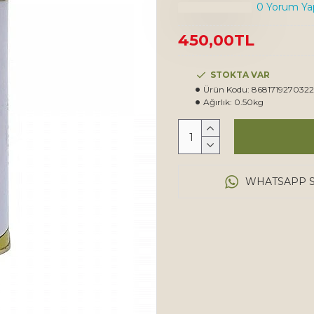
0 Yorum Yap
450,00TL
STOKTA VAR
Ürün Kodu:
8681719270322
Ağırlık:
0.50kg
WHATSAPP S