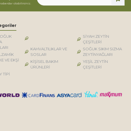
haberdar olabilirsiniz.
egoriler
SOĞUK
DOĞAL KÖY TİPİ
SİYAH ZEYTİN
A
ÜRÜNLER
ÇEŞİTLERİ
LARI
KAHVALTILIKLAR VE
SOĞUK SIKIM SIZMA
LZAMİK
SOSLAR
ZEYTİNYAĞLARI
KE VE EKŞİ
KİŞİSEL BAKIM
YEŞİL ZEYTİN
ÜRÜNLERİ
ÇEŞİTLERİ