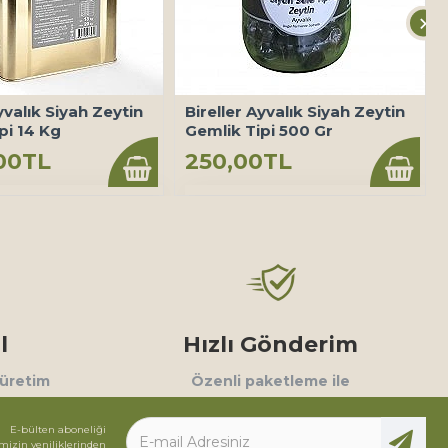
yvalık Siyah Zeytin
Bireller Ayvalık Siyah Zeytin
pi 14 Kg
Gemlik Tipi 500 Gr
00TL
250,00TL
l
Hızlı Gönderim
 üretim
Özenli paketleme ile
E-bülten aboneliği
mizin yeniliklerinden