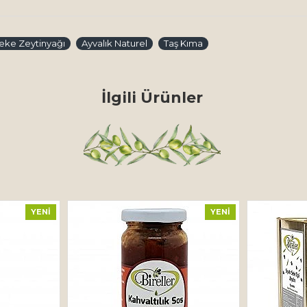
eke Zeytinyağı
Ayvalık Naturel
Taş Kıma
İlgili Ürünler
YENI
YENI