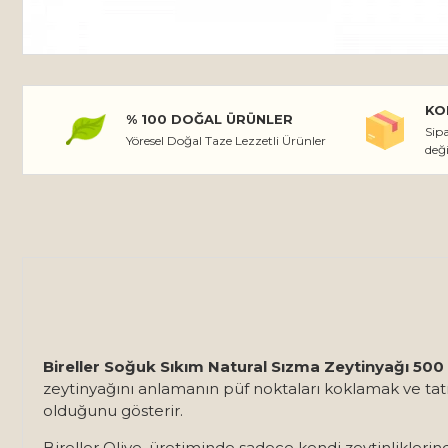
KO
% 100 DOĞAL ÜRÜNLER
Sipa
Yöresel Doğal Taze Lezzetli Ürünler
değ
Bireller Soğuk Sıkım Natural Sızma Zeytinyağı 500
zeytinyağını anlamanın püf noktaları koklamak ve tatm
olduğunu gösterir.
Bireller Olive, üretiminde sadece kendi zeytinliklerin