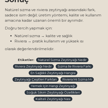
Natürel sızma ve riviera zeytinyağı arasındaki fark,
sadece isim değil; üretim yöntemi, kalite ve kullanım
amacına kadar uzanan önemli bir ayrımdır.
Doğru tercih yapmak için:
Natürel sızma → kalite ve sağlık
Riviera → pratik kullanım ve yüksek ısı
olarak değerlendirilmelidir.
Etiketler:
Natürel Sızma Zeytinyağı Nedir
Riviera Zeytinyağı Nedir
Sızma Ile Riviera Farkı
En Sağlıklı Zeytinyağı Hangisi
Zeytinyağı Çeşitleri Farkları
Riviera Mı Sızma Mı
Yemek Için Hangi Zeytinyağı
Soğuk Sıkım Zeytinyağı Özellikleri
Kaliteli Zeytinyağı Nası