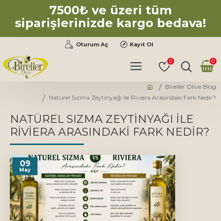
7500₺ ve üzeri tüm
siparişlerinizde kargo bedava!
Oturum Aç
Kayıt Ol
0
0
Bireller Olive Blog
Natürel Sızma Zeytinyağı Ile Riviera Arasındaki Fark Nedir?
NATÜREL SIZMA ZEYTINYAĞI ILE
RIVIERA ARASINDAKI FARK NEDIR?
09
May